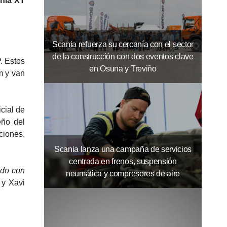
ania XT
Scania refuerza su cercanía con el sector
de la construcción con dos eventos clave
. Estos
en Osuna y Treviño
m y van
cial de
eño del
ciones,
Scania lanza una campaña de servicios
centrada en frenos, suspensión
ndo con
neumática y compresores de aire
 y Xavi