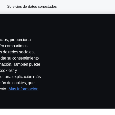
Servicios de datos conectados
Scania Finance
Seguros
ncios, proporcionar
bién compartimos
s de redes sociales,
a dar su consentimiento
ormación. También puede
cookies" y
ner una explicación más
ción de cookies, que
a con nosotros
Whistleblowing
Governance, Risk & Complian
exto.
Más información
 SE-151 87 Södertälje, Sweden, Tel: +46-8-55 38 10 00, Fax: +46-8-55 38