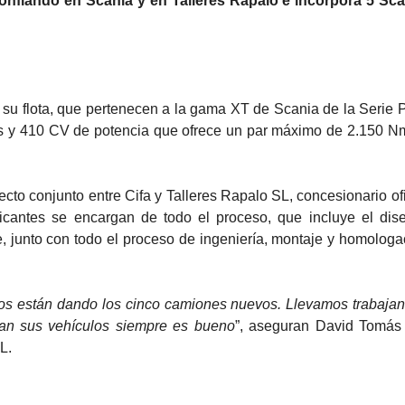
confiando en Scania y en Talleres Rapalo e incorpora 5 Sc
 su flota, que pertenecen a la gama XT de Scania de la Serie P
ros y 410 CV de potencia que ofrece un par máximo de 2.150 N
cto conjunto entre Cifa y Talleres Rapalo SL, concesionario ofi
icantes se encargan de todo el proceso, que incluye el dis
te, junto con todo el proceso de ingeniería, montaje y homologa
os están dando los cinco camiones nuevos. Llevamos trabaja
dan sus vehículos siempre es bueno
”, aseguran David Tomás
L.