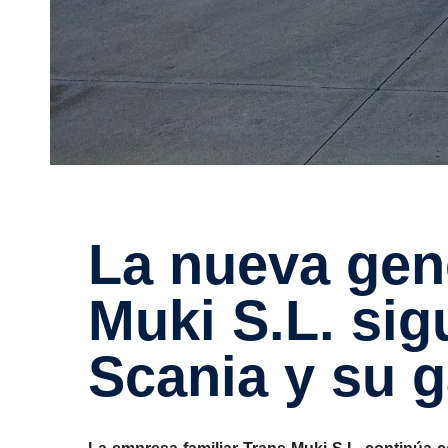
La nueva genera­ción de Trans-​
Muki S.L. si
Scania y su