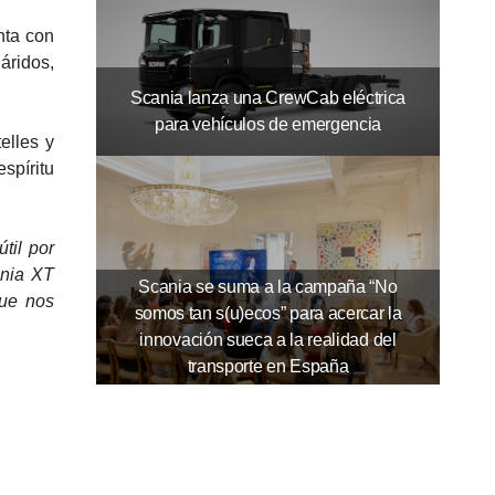
nta con
áridos,
Scania lanza una CrewCab eléctrica
para vehículos de emergencia
elles y
spíritu
útil por
ania XT
Scania se suma a la campaña “No
que nos
somos tan s(u)ecos” para acercar la
innovación sueca a la realidad del
transporte en España