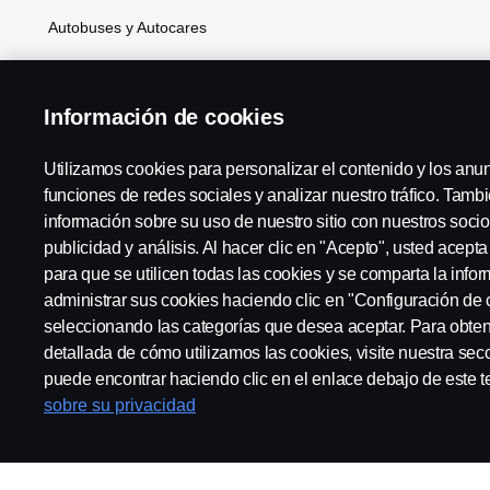
Autobuses y Autocares
Soluciones Generales de Energía
Información de cookies
Atributos
Utilizamos cookies para personalizar el contenido y los anu
funciones de redes sociales y analizar nuestro tráfico. Tam
información sobre su uso de nuestro sitio con nuestros socio
Scania in Your Region:
España
publicidad y análisis. Al hacer clic en "Acepto", usted acept
para que se utilicen todas las cookies y se comparta la inf
administrar sus cookies haciendo clic en "Configuración de 
seleccionando las categorías que desea aceptar. Para obte
detallada de cómo utilizamos las cookies, visite nuestra sec
Aviso Legal
Declaración de Privacidad
Cookies
Contact
puede encontrar haciendo clic en el enlace debajo de este t
sobre su privacidad
© Copyright Scania 2025 All rights reserved. Scania CV AB (publ),