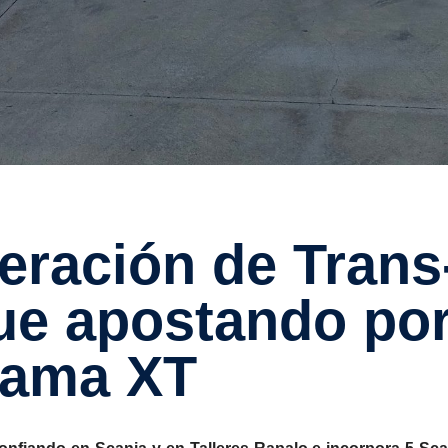
gue apostando po
 gama XT