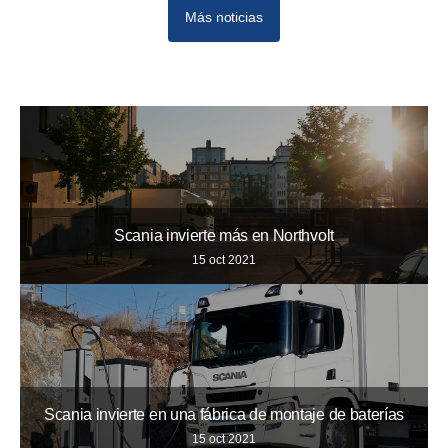
Más noticias
10
12
11
Scania invierte más en Northvolt
15 oct 2021
Scania invierte en una fábrica de montaje de baterías
15 oct 2021