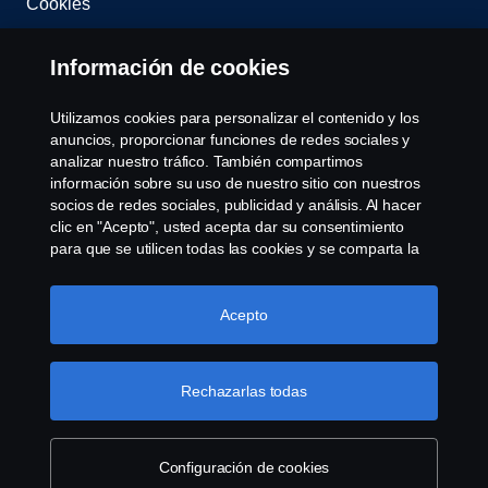
Cookies
Contacta con nosotros
Información de cookies
Whistleblowing
Utilizamos cookies para personalizar el contenido y los
anuncios, proporcionar funciones de redes sociales y
Governance, Risk & Compliance
analizar nuestro tráfico. También compartimos
información sobre su uso de nuestro sitio con nuestros
socios de redes sociales, publicidad y análisis. Al hacer
Configuración de cookies
clic en "Acepto", usted acepta dar su consentimiento
para que se utilicen todas las cookies y se comparta la
información. También puede administrar sus cookies
haciendo clic en "Configuración de cookies" y
seleccionando las categorías que desea aceptar. Para
Acepto
obtener una explicación más detallada de cómo
utilizamos las cookies, visite nuestra sección de cookies,
que puede encontrar haciendo clic en el enlace debajo
Rechazarlas todas
© Copyright Scania 2025 All rights reserved. Scania
de este texto.
Más información sobre su privacidad
CV AB (publ), SE-151 87 Södertälje, Sweden, Tel:
+46-8-55 38 10 00, Fax: +46-8-55 38 10 37.
Configuración de cookies