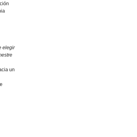
ación
nia
 elegir
mestre
acia un
ce