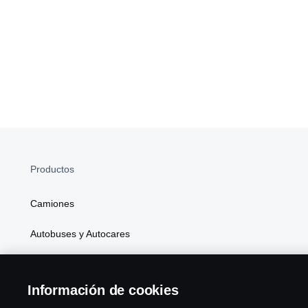
Productos
Camiones
Autobuses y Autocares
Soluciones Generales de Energía
Información de cookies
Atributos