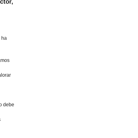
ctor,
 ha
tamos
lorar
to debe
s