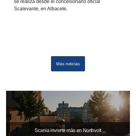
se realiza desde el concesionario oficial
Scalevante, en Albacete.
Más noticias
10
12
11
Scania invierte más en Northvolt