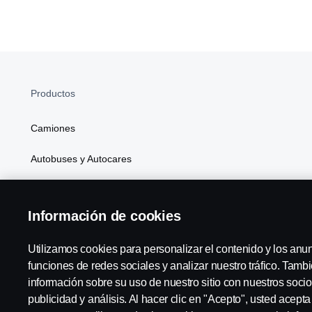
Productos
Camiones
Autobuses y Autocares
Soluciones Generales de Energía
Información de cookies
Atributos
Utilizamos cookies para personalizar el contenido y los anu
funciones de redes sociales y analizar nuestro tráfico. Tam
información sobre su uso de nuestro sitio con nuestros socio
Scania in Your Region:
España
publicidad y análisis. Al hacer clic en "Acepto", usted acept