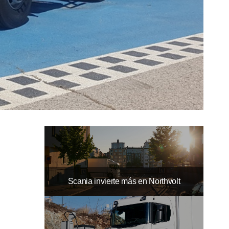
10
12
11
Scania invierte más en Northvolt