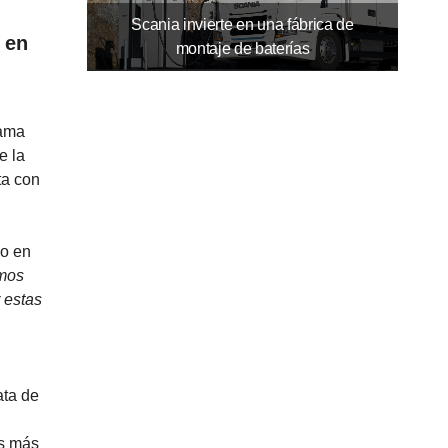
Scania invierte en una fábrica de
 en
montaje de baterías
gama
e la
ta con
do en
amos
 estas
ata de
as más