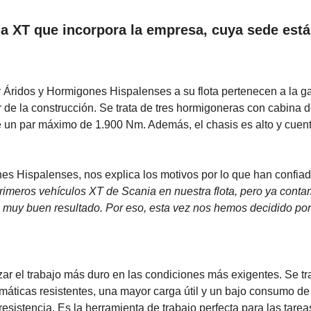
a XT que incorpora la empresa, cuya sede está
r Áridos y Hormigones Hispalenses a su flota pertenecen a la 
de la construcción. Se trata de tres hormigoneras con cabina d
ce un par máximo de 1.900 Nm. Además, el chasis es alto y cuen
es Hispalenses, nos explica los motivos por lo que han confia
rimeros vehículos XT de Scania en nuestra flota, pero ya cont
 muy buen resultado. Por eso, esta vez nos hemos decidido por
r el trabajo más duro en las condiciones más exigentes. Se tr
máticas resistentes, una mayor carga útil y un bajo consumo de
esistencia. Es la herramienta de trabajo perfecta para las tare