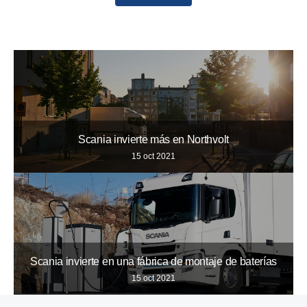
10
12
11
Scania invierte más en Northvolt
15 oct 2021
Scania invierte en una fábrica de montaje de baterías
15 oct 2021