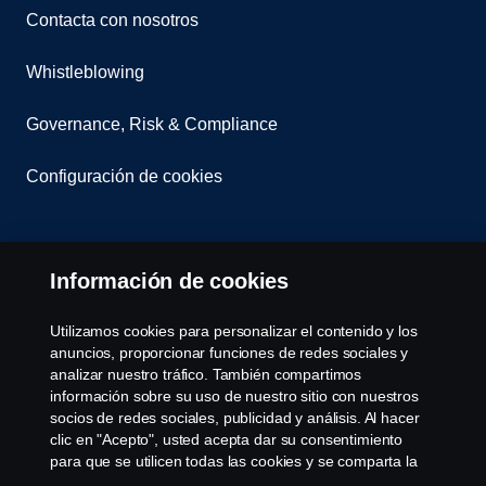
Contacta con nosotros
Whistleblowing
Governance, Risk & Compliance
Configuración de cookies
Información de cookies
Utilizamos cookies para personalizar el contenido y los
anuncios, proporcionar funciones de redes sociales y
© Copyright Scania 2025 All rights reserved. Scania
analizar nuestro tráfico. También compartimos
CV AB (publ), SE-151 87 Södertälje, Sweden, Tel:
información sobre su uso de nuestro sitio con nuestros
+46-8-55 38 10 00, Fax: +46-8-55 38 10 37.
socios de redes sociales, publicidad y análisis. Al hacer
clic en "Acepto", usted acepta dar su consentimiento
para que se utilicen todas las cookies y se comparta la
información. También puede administrar sus cookies