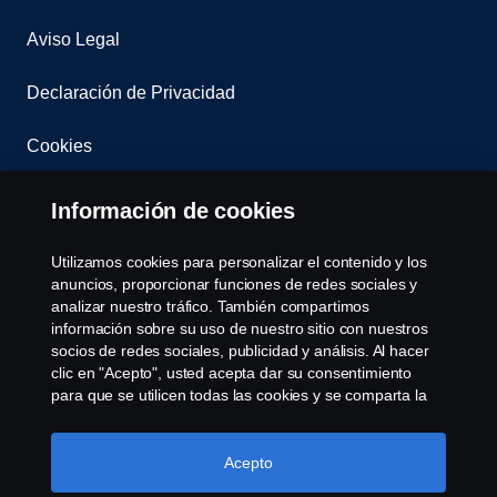
Aviso Legal
Declaración de Privacidad
Cookies
Contacta con nosotros
Información de cookies
Whistleblowing
Utilizamos cookies para personalizar el contenido y los
anuncios, proporcionar funciones de redes sociales y
Governance, Risk & Compliance
analizar nuestro tráfico. También compartimos
información sobre su uso de nuestro sitio con nuestros
socios de redes sociales, publicidad y análisis. Al hacer
Configuración de cookies
clic en "Acepto", usted acepta dar su consentimiento
para que se utilicen todas las cookies y se comparta la
información. También puede administrar sus cookies
haciendo clic en "Configuración de cookies" y
seleccionando las categorías que desea aceptar. Para
Acepto
obtener una explicación más detallada de cómo