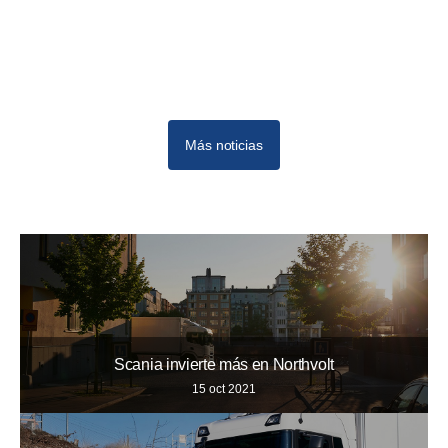
Más noticias
10
12
11
Scania invierte más en Northvolt
15 oct 2021