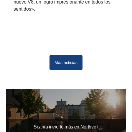
nuevo V8, un logro impresionante en todos los
sentidos».
Más noticias
10
12
11
Scania invierte más en Northvolt