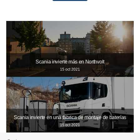
10
12
11
Scania invierte más en Northvolt
15 oct 2021
Scania invierte en una fábrica de montaje de baterías
15 oct 2021