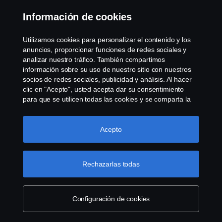
Información de cookies
Utilizamos cookies para personalizar el contenido y los
anuncios, proporcionar funciones de redes sociales y
analizar nuestro tráfico. También compartimos
información sobre su uso de nuestro sitio con nuestros
socios de redes sociales, publicidad y análisis. Al hacer
clic en "Acepto", usted acepta dar su consentimiento
para que se utilicen todas las cookies y se comparta la
información. También puede administrar sus cookies
haciendo clic en "Configuración de cookies" y
seleccionando las categorías que desea aceptar. Para
Acepto
obtener una explicación más detallada de cómo
utilizamos las cookies, visite nuestra sección de cookies,
que puede encontrar haciendo clic en el enlace debajo
Rechazarlas todas
de este texto.
Más información sobre su privacidad
Configuración de cookies