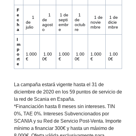
F
e
1
1 de
1
1
1 de
1 de
c
de
septi
de
de
novie
dicie
h
agost
embr
octub
julio
mbre
mbre
a
o
e
re
I
m
p
o
1.000
1.00
1.000
1.00
1.000
1.00
rt
€
0€
€
0€
€
0€
e
La campaña estará vigente hasta el 31 de
diciembre de 2020 en los 59 puntos de servicio de
la red de Scania en España.
*Financiación hasta 8 meses sin intereses. TIN
0%, TAE 0%. Intereses Subvencionados por
SCANIA y su Red de Servicio Post-Venta. Importe
mínimo a financiar 300€ y hasta un máximo de
8.000€. Oferta válida exclusivamente para