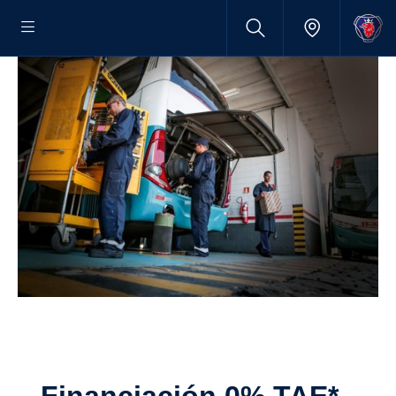
Finan­cia­ción 0% TAE*