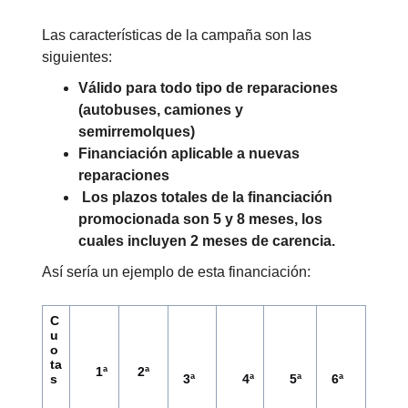
Las características de la campaña son las
siguientes:
Válido para todo tipo de reparaciones
(autobuses, camiones y
semirremolques)
Financiación aplicable a nuevas
reparaciones
Los plazos totales de la financiación
promocionada son 5 y 8 meses, los
cuales incluyen 2 meses de carencia.
Así sería un ejemplo de esta financiación:
C
u
o
ta
1ª
2ª
s
3ª
4ª
5ª
6ª