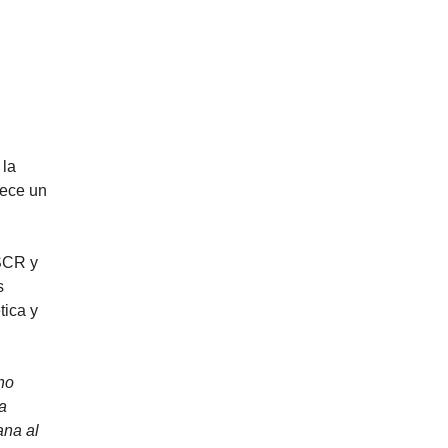
 la
rece un
 SCR y
s
tica y
no
a
ana al