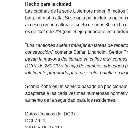
Hecho para la ciudad
Las cabinas de la serie L siempre miden 6 metros (20
baja, normal o alta. Si se opta por incluir la opció
acceso con una altura al suelo de unos 80 cm.La c
es de 4x2 o 6x2*4 (con el eje portador electrohidrá
"
Los camiones suelen trabajar en tareas de repar
construcción
," comenta Stefan Lindholm, Senior P
pasan la mayoría del tiempo en calles muy congest
DC07 de 280 CV y la caja de cambios adecuada pod
totalmente preparado para presentar batalla en la j
Scania Zone es un servicio basado en posicionamie
adaptarse a las cada vez más numerosas normativa
aumento de la seguridad para los residentes.
Datos técnicos del DC07
DC07 111
220 CV DC07 112