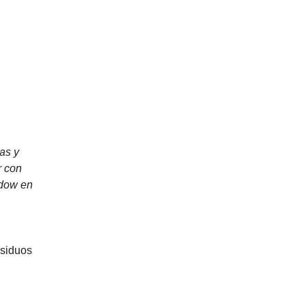
as y
r con
ndow en
esiduos