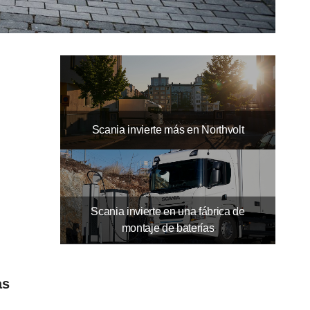
10
12
11
Scania invierte más en Northvolt
Scania invierte en una fábrica de
montaje de baterías
as