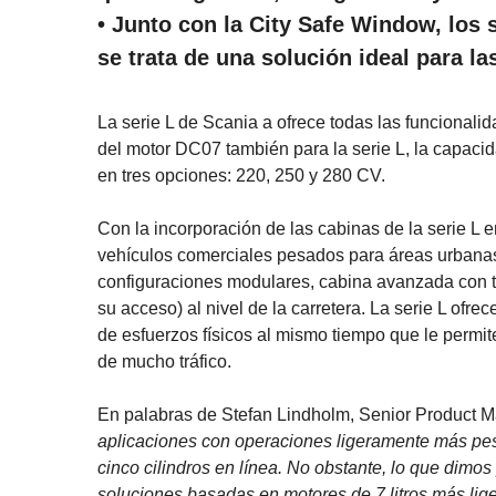
• Junto con la City Safe Window, los
se trata de una solución ideal para l
La serie L de Scania a ofrece todas las funcionali
del motor DC07 también para la serie L, la capaci
en tres opciones: 220, 250 y 280 CV.
Con la incorporación de las cabinas de la serie L
vehículos comerciales pesados para áreas urbanas
configuraciones modulares, cabina avanzada con to
su acceso) al nivel de la carretera. La serie L ofre
de esfuerzos físicos al mismo tiempo que le permite
de mucho tráfico.
En palabras de Stefan Lindholm, Senior Product M
aplicaciones con operaciones ligeramente más pesa
cinco cilindros en línea. No obstante, lo que dimos
soluciones basadas en motores de 7 litros más lige