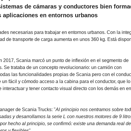
 sistemas de cámaras y conductores bien forma
as aplicaciones en entornos urbanos
dades necesarias para trabajar en entornos urbanos. Con la inte
dad de transporte de carga aumenta en unos 360 kg. Está dispon
 en 2017, Scania marcó un punto de inflexión en el segmento de
. Se trataba de un concepto revolucionario: un camión con
das las funcionalidades propias de Scania pero con el conduct
ce un fácil y cómodo acceso a la cabina para el conductor, que lo
 interactuar y tener contacto visual directo con los demás en e
anager de Scania Trucks: "
Al principio nos centramos sobre to
das y desarrollamos la serie L con nuestros motores de 9 litro
 por hecho al principio, se confirmó: existe una demanda real de
ros y flexibles
".