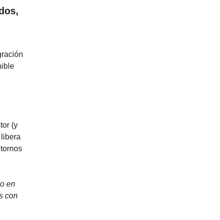
dos,
gración
ible
or (y
 libera
ntornos
do en
s con