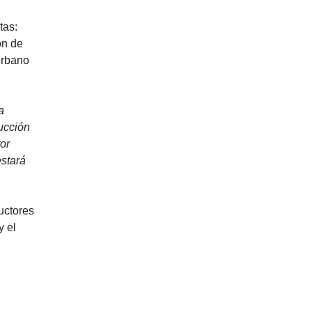
tas:
ón de
urbano
a
ucción
or
stará
uctores
y el