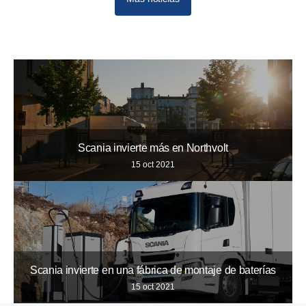
10
12
11
Scania invierte más en Northvolt
15 oct 2021
Scania invierte en una fábrica de montaje de baterías
15 oct 2021