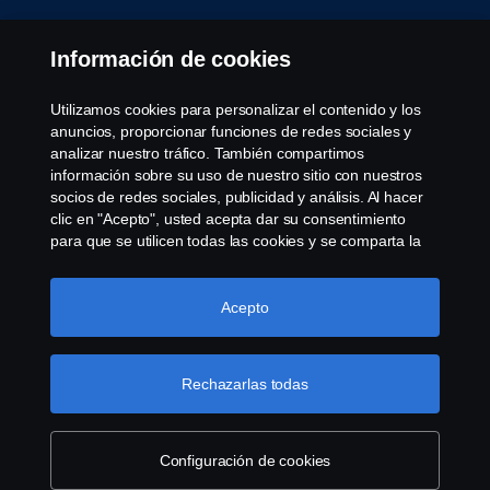
Información de cookies
Utilizamos cookies para personalizar el contenido y los
anuncios, proporcionar funciones de redes sociales y
analizar nuestro tráfico. También compartimos
información sobre su uso de nuestro sitio con nuestros
socios de redes sociales, publicidad y análisis. Al hacer
clic en "Acepto", usted acepta dar su consentimiento
para que se utilicen todas las cookies y se comparta la
información. También puede administrar sus cookies
haciendo clic en "Configuración de cookies" y
seleccionando las categorías que desea aceptar. Para
Acepto
obtener una explicación más detallada de cómo
utilizamos las cookies, visite nuestra sección de cookies,
que puede encontrar haciendo clic en el enlace debajo
Rechazarlas todas
de este texto.
Más información sobre su privacidad
Configuración de cookies