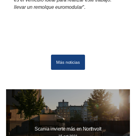
llevar un remolque euromodular
”.
Más noticias
10
12
11
Scania invierte más en Northvolt