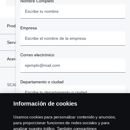
Nombre Completo
Camiones
Buses
Productos
Empresa
Camiones Seminuevos
Servicios
Repuestos
Correo electrónico
Acerca de Scania
Servicios
Financiación
Departamento o ciudad
SCANIA COLOMBIA:
Colombia
Alquiler - Renting
Información de cookies
Teléfono
AVISO LEGAL
Usamos cookies para personalizar contenido y anuncios,
para proporcionar funciones de redes sociales y para
analizar nuestro tráfico. También compartimos