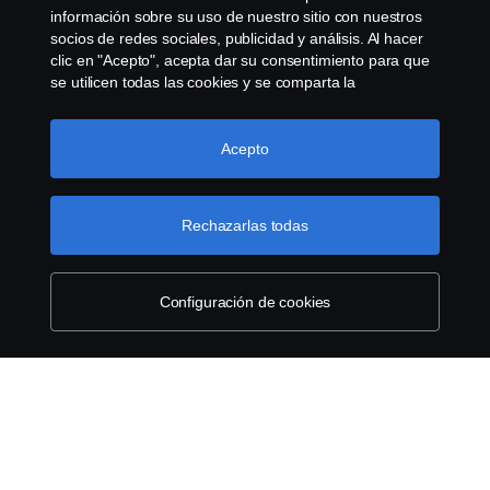
DECLARACIÓN DE PRIVACIDAD
información sobre su uso de nuestro sitio con nuestros
Información adicional
socios de redes sociales, publicidad y análisis. Al hacer
COOKIES
clic en "Acepto", acepta dar su consentimiento para que
se utilicen todas las cookies y se comparta la
información. También puede administrar sus cookies
CONTÁCTENOS
haciendo clic en "Configuración de cookies" y
Términos y Condiciones
seleccionando las categorías que desea aceptar. Para
Acepto
SISTEMA DE DENUNCIAS
Política de Privacidad y Protección de Datos Personales
obtener una explicación más detallada de cómo usamos
las cookies, visite nuestra sección de cookies, que puede
He leído y acepto los términos y condiciones
CONFIGURACIÓN DE COOKIES
encontrar haciendo clic en el enlace debajo de este
Rechazarlas todas
texto.
Más información
Enviar
Configuración de cookies
© Copyright Scania 2023 Todos los derechos
reservados. Scania Colombia S.A.S. - Calle 17 # 68
- 24 CP (110931) Bogotá, Colombia. Tel: (57) 601
7487038