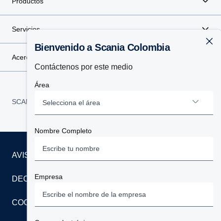
Productos
Servicios
Bienvenido a Scania Colombia
Acerca de Scania
Contáctenos por este medio
Área
SCANIA COLOMBIA:
Colombia
Selecciona el área
Nombre Completo
Camiones
AVISO LEGAL
Buses
Empresa
DECLARACIÓN DE PRIVACIDAD
Camiones Seminuevos
COOKIES
Repuestos