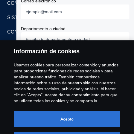
Correo electrónico
CONTÁCTENOS
Servicios
SISTEMA DE DENUNCIAS
Financiación
Departamento o ciudad
CONFIGURACIÓN DE COOKIES
Alquiler - Renting
Información de cookies
Teléfono
Usamos cookies para personalizar contenido y anuncios,
para proporcionar funciones de redes sociales y para
analizar nuestro tráfico. También compartimos
© Copyright Scania 2023 Todos los derechos
información sobre su uso de nuestro sitio con nuestros
Información adicional
reservados. Scania Colombia S.A.S. - Calle 17 # 68
socios de redes sociales, publicidad y análisis. Al hacer
- 24 CP (110931) Bogotá, Colombia. Tel: (57) 601
clic en "Acepto", acepta dar su consentimiento para que
se utilicen todas las cookies y se comparta la
7487038
información. También puede administrar sus cookies
haciendo clic en "Configuración de cookies" y
Términos y Condiciones
seleccionando las categorías que desea aceptar. Para
Acepto
Política de Privacidad y Protección de Datos Personales
obtener una explicación más detallada de cómo usamos
las cookies, visite nuestra sección de cookies, que puede
He leído y acepto los términos y condiciones