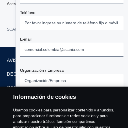
Acerca de Scania
Teléfono
Bogotá
SCANIA COLOMBIA:
Colombia
Amazonas
E-mail
Antioquia
AVISO LEGAL
Arauca
Organización / Empresa
DECLARACIÓN DE PRIVACIDAD
Atlántico
COOKIES
Bolívar
Información de cookies
Cargo / Ocupación
CONTÁCTENOS
Boyacá
Por favor seleccione un cargo/ocupación
Usamos cookies para personalizar contenido y anuncios,
SISTEMA DE DENUNCIAS
para proporcionar funciones de redes sociales y para
Caldas
analizar nuestro tráfico. También compartimos
Solicitud
información sobre su uso de nuestro sitio con nuestros