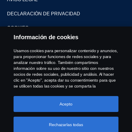
DECLARACIÓN DE PRIVACIDAD
COOKIES
Información de cookies
CONTÁCTENOS
Usamos cookies para personalizar contenido y anuncios,
SISTEMA DE DENUNCIAS
para proporcionar funciones de redes sociales y para
analizar nuestro tráfico. También compartimos
información sobre su uso de nuestro sitio con nuestros
CONFIGURACIÓN DE COOKIES
socios de redes sociales, publicidad y análisis. Al hacer
clic en "Acepto", acepta dar su consentimiento para que
se utilicen todas las cookies y se comparta la
información. También puede administrar sus cookies
haciendo clic en "Configuración de cookies" y
seleccionando las categorías que desea aceptar. Para
Acepto
obtener una explicación más detallada de cómo usamos
las cookies, visite nuestra sección de cookies, que puede
© Copyright Scania 2023 Todos los derechos
encontrar haciendo clic en el enlace debajo de este
Rechazarlas todas
reservados. Scania Colombia S.A.S. - Calle 17 # 68
texto.
Más información
- 24 CP (110931) Bogotá, Colombia. Tel: (57) 601