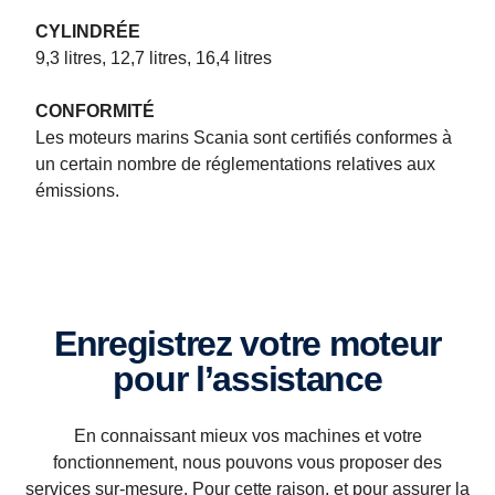
CYLINDRÉE
9,3 litres, 12,7 litres, 16,4 litres
Spécifications des systèmes d'alimentation des applications
CONFORMITÉ
marines
Les moteurs marins Scania sont certifiés conformes à
un certain nombre de réglementations relatives aux
Moteur Scania V8 16 litres et moteurs Scania 13 et 9 litres en ligne
pouvant atteindre 1 150 ch pour les patrouilleurs. Opportunité.
émissions.
Puissance. Flexibilité.
Enregistrez votre moteur
pour l’assistance
En connaissant mieux vos machines et votre
fonctionnement, nous pouvons vous proposer des
services sur-mesure. Pour cette raison, et pour assurer la