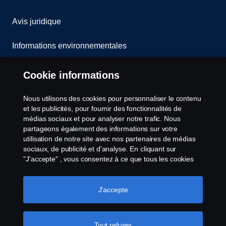
Avis juridique
Informations environnementales
Whistleblowing
Cookie informations
Contact
Nous utilisons des cookies pour personnaliser le contenu
et les publicités, pour fournir des fonctionnalités de
Cookies politique
médias sociaux et pour analyser notre trafic. Nous
partageons également des informations sur votre
utilisation de notre site avec nos partenaires de médias
Paramètres des cookies
sociaux, de publicité et d'analyse. En cliquant sur
"J'accepte" , vous consentez à ce que tous les cookies
soient utilisés et que les informations soient partagées.
Vous pouvez également gérer vos cookies en cliquant
sur "Paramètres des cookies" et en sélectionnant les
J'accepte
catégories que vous souhaitez accepter. Pour une
explication plus détaillée de la manière dont nous
utilisons les cookies, veuillez consulter notre section sur
Tout refuser