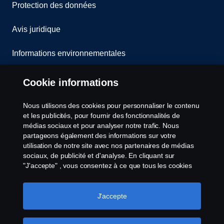
Protection des données
Avis juridique
Informations environnementales
Whistleblowing
Cookie informations
Contact
Nous utilisons des cookies pour personnaliser le contenu
et les publicités, pour fournir des fonctionnalités de
Cookies politique
médias sociaux et pour analyser notre trafic. Nous
partageons également des informations sur votre
utilisation de notre site avec nos partenaires de médias
Paramètres des cookies
sociaux, de publicité et d'analyse. En cliquant sur
"J'accepte" , vous consentez à ce que tous les cookies
soient utilisés et que les informations soient partagées.
Vous pouvez également gérer vos cookies en cliquant
sur "Paramètres des cookies" et en sélectionnant les
J'accepte
catégories que vous souhaitez accepter. Pour une
explication plus détaillée de la manière dont nous