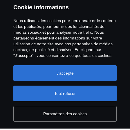
Whistleblowing
Cookie informations
Contact
Nous utilisons des cookies pour personnaliser le contenu
et les publicités, pour fournir des fonctionnalités de
Cookies politique
médias sociaux et pour analyser notre trafic. Nous
partageons également des informations sur votre
utilisation de notre site avec nos partenaires de médias
Paramètres des cookies
sociaux, de publicité et d'analyse. En cliquant sur
"J'accepte" , vous consentez à ce que tous les cookies
soient utilisés et que les informations soient partagées.
Vous pouvez également gérer vos cookies en cliquant
sur "Paramètres des cookies" et en sélectionnant les
J'accepte
catégories que vous souhaitez accepter. Pour une
explication plus détaillée de la manière dont nous
utilisons les cookies, veuillez consulter notre section sur
Tout refuser
© Copyright Scania 2025 All rights reserved. Scania
les cookies, que vous trouverez en cliquant sur le lien
CV AB (publ), SE-151 87 Södertälje, Sweden, Tel:
situé sous ce texte.
Pour en savoir plus sur la
+46-8-55 38 10 00, Fax: +46-8-55 38 10 37.
protection de votre vie privée
Paramètres des cookies