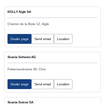
Filters
KOLLY Aigle SA
Locations
Chemin de la Biole 12, Aigle
Internal
External
Dealer page
Send email
Location
Category
Digital tachograph legal inspection
Scania Schweiz AG
Hook lift service
Felsenaustrasse 49, Chur
Waste collector
Dealer page
Send email
Location
Scania Parts sales
ADR vehicle service
Scania Suisse SA