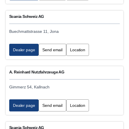
Analogue tachograph inspection and repairs
Scania Schweiz AG
E-mobility VCB Service Workshop
Buechmattstrasse 11, Jona
Transport refrigeration unit service
Truck sales
Dealer page
Send email
Location
Bus service
A. Reinhard Nutzfahrzeuge AG
Toll Collect installation and service
Gimmerz 54, Kallnach
Bus sales
Industrial, power generation engine sales
Dealer page
Send email
Location
Marine engine sales
Scania Schweiz AG