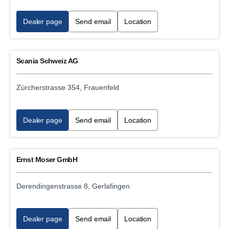
Tarpaulin service
Dealer page
Send email
Location
Gas vehicle service CNG
Scania Schweiz AG
Tyre service
Tail lift services
Zürcherstrasse 354, Frauenfeld
Trailer service
Dealer page
Send email
Location
24h Emergency breakdown service
Ernst Moser GmbH
Vehicle rental
Derendingenstrasse 8, Gerlafingen
Hydraulics/Bodywork service
Statutory inspection
Dealer page
Send email
Location