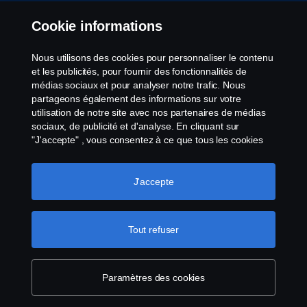
Whistleblowing
Cookie informations
Contact
Nous utilisons des cookies pour personnaliser le contenu
et les publicités, pour fournir des fonctionnalités de
Cookies politique
médias sociaux et pour analyser notre trafic. Nous
partageons également des informations sur votre
utilisation de notre site avec nos partenaires de médias
Paramètres des cookies
sociaux, de publicité et d'analyse. En cliquant sur
"J'accepte" , vous consentez à ce que tous les cookies
soient utilisés et que les informations soient partagées.
Vous pouvez également gérer vos cookies en cliquant
sur "Paramètres des cookies" et en sélectionnant les
J'accepte
catégories que vous souhaitez accepter. Pour une
explication plus détaillée de la manière dont nous
utilisons les cookies, veuillez consulter notre section sur
Tout refuser
© Copyright Scania 2025 All rights reserved. Scania
les cookies, que vous trouverez en cliquant sur le lien
CV AB (publ), SE-151 87 Södertälje, Sweden, Tel:
situé sous ce texte.
Pour en savoir plus sur la
+46-8-55 38 10 00, Fax: +46-8-55 38 10 37.
protection de votre vie privée
Paramètres des cookies