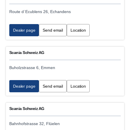
Truck service
Route d`Ecublens 26, Echandens
Roller Brake test
Dealer page
Send email
Location
Digital tachograph data download
E-mobility VCB Battery Repair Service Workshop
Scania Schweiz AG
Accident repairs
Buholzstrasse 6, Emmen
Towing and recovery service
Dealer page
Send email
Location
Used Vehicle sales
Gas vehicle service LNG
Scania Schweiz AG
Vehicle washing
Bahnhofstrasse 32, Flüelen