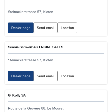
Industrial, power generation engine service
Steinackerstrasse 57, Kloten
Marine engine service
Scania Gensets service
Dealer page
Send email
Location
Scania Schweiz AG ENGINE SALES
Steinackerstrasse 57, Kloten
Dealer page
Send email
Location
G. Kolly SA
Route de la Gruyère 88, Le Mouret