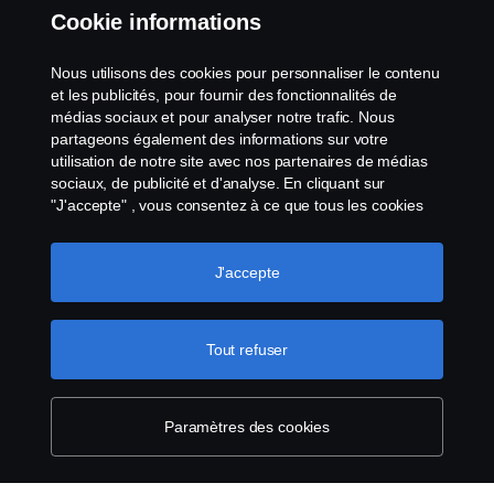
Whistleblowing
Cookie informations
Contact
Nous utilisons des cookies pour personnaliser le contenu
et les publicités, pour fournir des fonctionnalités de
Cookies politique
médias sociaux et pour analyser notre trafic. Nous
partageons également des informations sur votre
utilisation de notre site avec nos partenaires de médias
Paramètres des cookies
sociaux, de publicité et d'analyse. En cliquant sur
"J'accepte" , vous consentez à ce que tous les cookies
soient utilisés et que les informations soient partagées.
Vous pouvez également gérer vos cookies en cliquant
sur "Paramètres des cookies" et en sélectionnant les
J'accepte
catégories que vous souhaitez accepter. Pour une
explication plus détaillée de la manière dont nous
utilisons les cookies, veuillez consulter notre section sur
Tout refuser
© Copyright Scania 2025 All rights reserved. Scania
les cookies, que vous trouverez en cliquant sur le lien
CV AB (publ), SE-151 87 Södertälje, Sweden, Tel:
situé sous ce texte.
Pour en savoir plus sur la
+46-8-55 38 10 00, Fax: +46-8-55 38 10 37.
protection de votre vie privée
Paramètres des cookies