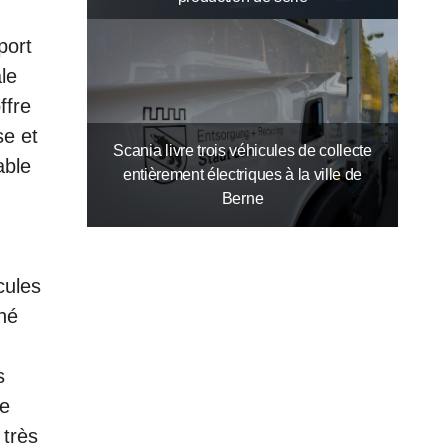
port
le
ffre
se et
Scania livre trois véhicules de collecte
able
entièrement électriques à la ville de
Berne
cules
né
s
ue
 très