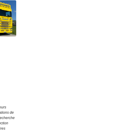
eurs
ations de
recherche
ction
ires