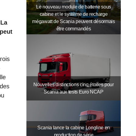
Le nouveau module de batterie sous
cabine et le système de recharge
mégawatt de Scania peuvent désormais
 La
être commandés
 peut
rois
e
lle
Nouvelles distinctions cinq étoiles pour
 des
Scania aux tests Euro NCAP
ou
Scania lance la cabine Longline en
production de série