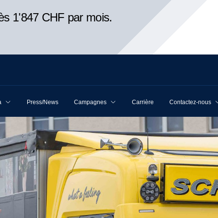
ès 1'847 CHF par mois.
a
Press/News
Campagnes
Carrière
Contactez-nous