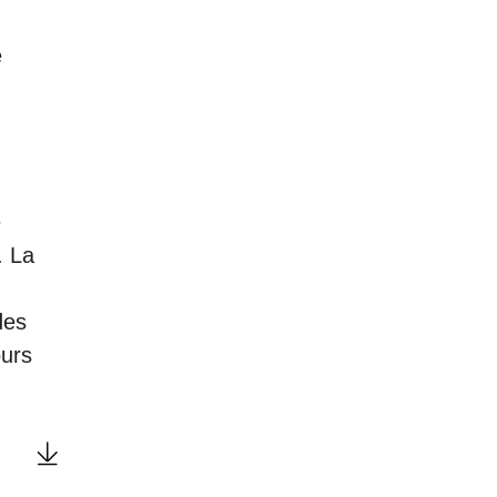
e
e
. La
des
ours