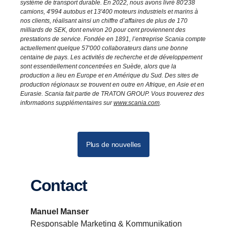
système de transport durable. En 2022, nous avons livré 80'238
camions, 4'994 autobus et 13'400 moteurs industriels et marins à
nos clients, réalisant ainsi un chiffre d’affaires de plus de 170
milliards de SEK, dont environ 20 pour cent proviennent des
prestations de service. Fondée en 1891, l’entreprise Scania compte
actuellement quelque 57'000 collaborateurs dans une bonne
centaine de pays. Les activités de recherche et de développement
sont essentiellement concentrées en Suède, alors que la
production a lieu en Europe et en Amérique du Sud. Des sites de
production régionaux se trouvent en outre en Afrique, en Asie et en
Eurasie. Scania fait partie de TRATON GROUP. Vous trouverez des
informations supplémentaires sur
www.scania.com
.
Plus de nouvelles
Contact
Manuel Manser
Responsable Marketing & Kommunikation