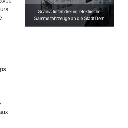
 avec
eurs
Scania liefert drei vollelektrische
e
Sammelfahrzeuge an die Stadt Bern
mps
e
 aux