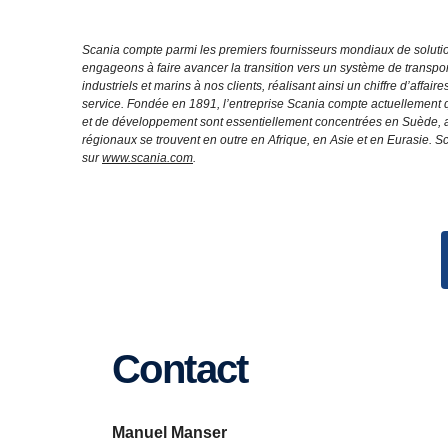
Scania compte parmi les premiers fournisseurs mondiaux de solution
engageons à faire avancer la transition vers un système de transpo
industriels et marins à nos clients, réalisant ainsi un chiffre d’aff
service. Fondée en 1891, l’entreprise Scania compte actuellement 
et de développement sont essentiellement concentrées en Suède, al
régionaux se trouvent en outre en Afrique, en Asie et en Eurasie.
sur
www.scania.com
.
Contact
Manuel Manser