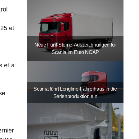
rol
25 et
Neue Fünf-Sterne-Auszeichnungen für
Scania im Euro NCAP
s et à
Scania führt Longline-Fahrerhaus in die
se
Serienproduktion ein
ernier