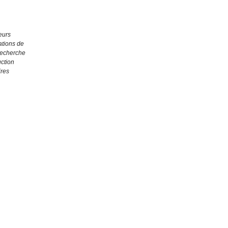
eurs
ations de
recherche
ction
ires