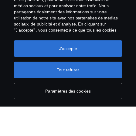
médias sociaux et pour analyser notre trafic. Nous
partageons également des informations sur votre
utilisation de notre site avec nos partenaires de médias
sociaux, de publicité et d'analyse. En cliquant sur
"J'accepte" , vous consentez à ce que tous les cookies
soient utilisés et que les informations soient partagées.
Vous pouvez également gérer vos cookies en cliquant
sur "Paramètres des cookies" et en sélectionnant les
J'accepte
catégories que vous souhaitez accepter. Pour une
explication plus détaillée de la manière dont nous
utilisons les cookies, veuillez consulter notre section sur
Tout refuser
les cookies, que vous trouverez en cliquant sur le lien
situé sous ce texte.
Pour en savoir plus sur la
protection de votre vie privée
Paramètres des cookies
Willkommen in der Scania Family - Investition in die
Zukunft!
05 Aug. 2026