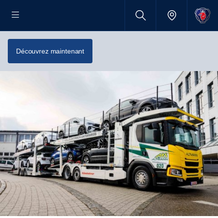
Leasing en ligne d’un nouveau Scania — dès
1'847 CHF par mois.
Découvrez maintenant