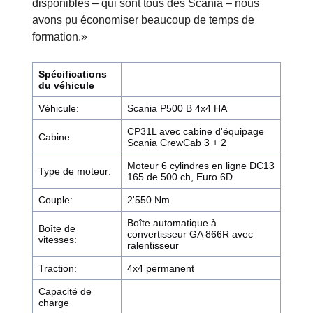
disponibles – qui sont tous des Scania – nous
avons pu économiser beaucoup de temps de
formation.»
Spécifications
du véhicule
Véhicule:
Scania P500 B 4x4 HA
CP31L avec cabine d'équipage
Cabine:
Scania CrewCab 3 + 2
Moteur 6 cylindres en ligne DC13
Type de moteur:
165 de 500 ch, Euro 6D
Couple:
2'550 Nm
Boîte automatique à
Boîte de
convertisseur GA 866R avec
vitesses:
ralentisseur
Traction:
4x4 permanent
Capacité de
charge