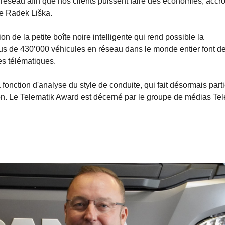
seau afin que nos clients puissent faire des économies, accro
ute Radek Liška.
e la petite boîte noire intelligente qui rend possible la
 Plus de 430’000 véhicules en réseau dans le monde entier font d
es télématiques.
onction d'analyse du style de conduite, qui fait désormais part
ion. Le Telematik Award est décerné par le groupe de médias Tel