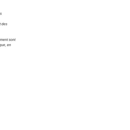
us
t des
ement sont
ique, en