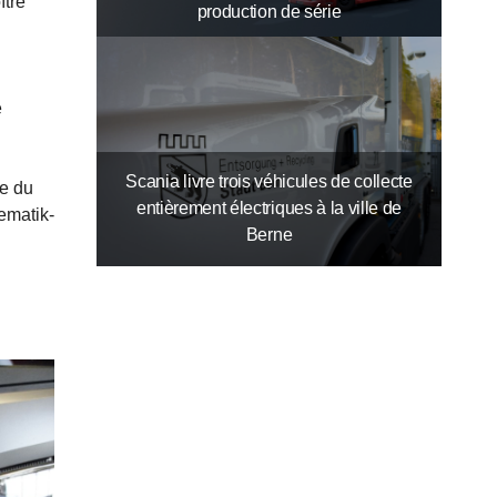
ître
production de série
e
Scania livre trois véhicules de collecte
ie du
entièrement électriques à la ville de
ematik-
Berne