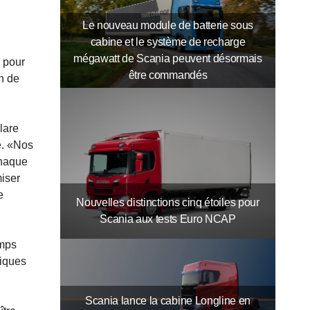
Le nouveau module de batterie sous
cabine et le système de recharge
mégawatt de Scania peuvent désormais
0 pour
être commandés
n de
lare
e. «Nos
chaque
miser
e
Nouvelles distinctions cinq étoiles pour
Scania aux tests Euro NCAP
emps
riques
Scania lance la cabine Longline en