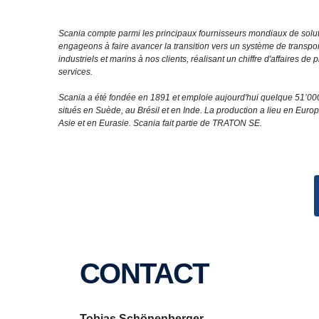
Scania compte parmi les principaux fournisseurs mondiaux de soluti
engageons à faire avancer la transition vers un système de transpo
industriels et marins à nos clients, réalisant un chiffre d'affaires 
services.
Scania a été fondée en 1891 et emploie aujourd'hui quelque 51’00
situés en Suède, au Brésil et en Inde. La production a lieu en Euro
Asie et en Eurasie. Scania fait partie de TRATON SE.
CONTACT
Tobias Schönenberger