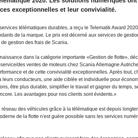
télématique 2020. Les solutions numériques ont
es exceptionnelles et leur convivialité.
e services télématiques durables, a reçu le Telematik Award 202
ants de la marque. Le prix est décerné aux services de gestio
 de gestion des frais de Scania.
aissance dans la catégorie importante «Gestion de flotte», déc
u service/des ventes de moteurs chez Scania Allemagne Autrich
erformance et de cette convivialité exceptionnelles. Après tout, 
'à leurs conducteurs, une aide ciblée et individuelle pour écono
ns, être plus durable, simplifier le travail et gagner du temps, s
 encore. Les avantages pour nos clients sont évidents.»
 en réseau des véhicules grâce à la télématique est depuis longt
derne de la flotte n'est guère possible sans les services numé