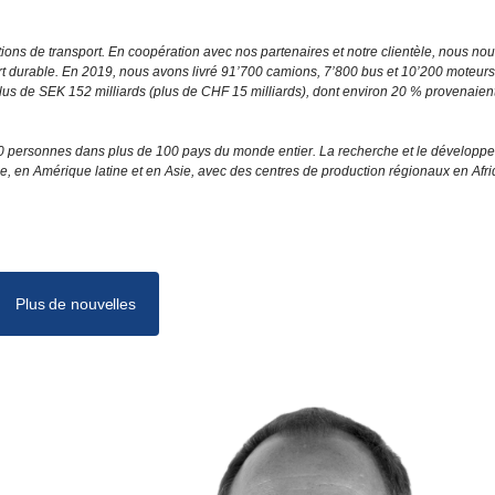
ons de transport. En coopération avec nos partenaires et notre clientèle, nous no
rt durable. En 2019, nous avons livré 91’700 camions, 7’800 bus et 10’200 moteurs
de plus de SEK 152 milliards (plus de CHF 15 milliards), dont environ 20 % provenaien
0 personnes dans plus de 100 pays du monde entier. La recherche et le développ
pe, en Amérique latine et en Asie, avec des centres de production régionaux en Afr
Plus de nouvelles