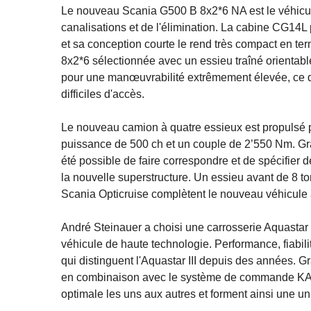
Le nouveau Scania G500 B 8x2*6 NA est le véhicule
canalisations et de l'élimination. La cabine CG14
et sa conception courte le rend très compact en ter
8x2*6 sélectionnée avec un essieu traîné orientable
pour une manœuvrabilité extrêmement élevée, ce qui
difficiles d'accès.
Le nouveau camion à quatre essieux est propulsé pa
puissance de 500 ch et un couple de 2’550 Nm. Grâ
été possible de faire correspondre et de spécifier
la nouvelle superstructure. Un essieu avant de 8 
Scania Opticruise complètent le nouveau véhicule
André Steinauer a choisi une carrosserie Aquast
véhicule de haute technologie. Performance, fiabilit
qui distinguent l'Aquastar III depuis des années. 
en combinaison avec le système de commande KAI
optimale les uns aux autres et forment ainsi une uni