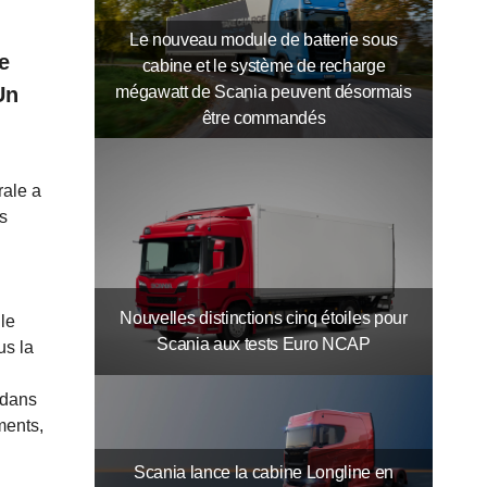
Le nouveau module de batterie sous
e
cabine et le système de recharge
mégawatt de Scania peuvent désormais
Un
être commandés
rale a
s
Nouvelles distinctions cinq étoiles pour
le
Scania aux tests Euro NCAP
us la
 dans
ments,
Scania lance la cabine Longline en