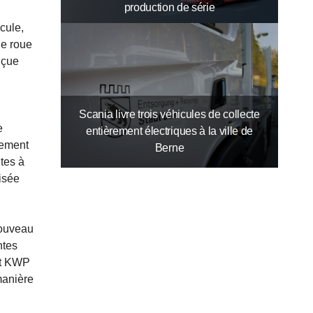
production de série
cule,
de roue
nçue
Scania livre trois véhicules de collecte
e
entièrement électriques à la ville de
lement
Berne
tes à
isée
nouveau
ntes
 et KWP
manière