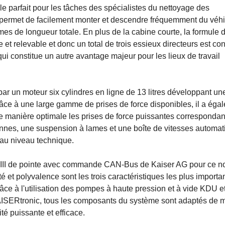
 parfait pour les tâches des spécialistes du nettoyage des
L permet de facilement monter et descendre fréquemment du véhi
mes de longueur totale. En plus de la cabine courte, la formule 
 et relevable et donc un total de trois essieux directeurs est co
 constitue un autre avantage majeur pour les lieux de travail
r un moteur six cylindres en ligne de 13 litres développant un
ce à une large gamme de prises de force disponibles, il a éga
 de manière optimale les prises de force puissantes correspondan
tonnes, une suspension à lames et une boîte de vitesses automat
 au niveau technique.
ar III de pointe avec commande CAN-Bus de Kaiser AG pour ce 
é et polyvalence sont les trois caractéristiques les plus importa
Grâce à l'utilisation des pompes à haute pression et à vide KDU
SERtronic, tous les composants du système sont adaptés de 
té puissante et efficace.