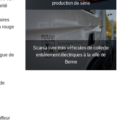
production de série
rité
aires
n rouge
Scania livre trois véhicules de collecte
ngue de
entièrement électriques à la ville de
Berne
 de
ffeur