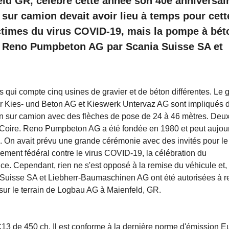
d GR, célèbre cette année son 40e anniversair
sur camion devait avoir lieu à temps pour cett
ictimes du virus COVID-19, mais la pompe à bét
à Reno Pumpbeton AG par Scania Suisse SA et
qui compte cinq usines de gravier et de béton différentes. Le 
 Kies- und Beton AG et Kieswerk Untervaz AG sont impliqués 
ton sur camion avec des flèches de pose de 24 à 46 mètres. Deu
 à Coire. Reno Pumpbeton AG a été fondée en 1980 et peut aujou
 On avait prévu une grande cérémonie avec des invités pour le 
ement fédéral contre le virus COVID-19, la célébration du
e. Cependant, rien ne s'est opposé à la remise du véhicule et,
 Suisse SA et Liebherr-Baumaschinen AG ont été autorisées à r
r le terrain de Logbau AG à Maienfeld, GR.
 de 450 ch. Il est conforme à la dernière norme d'émission E