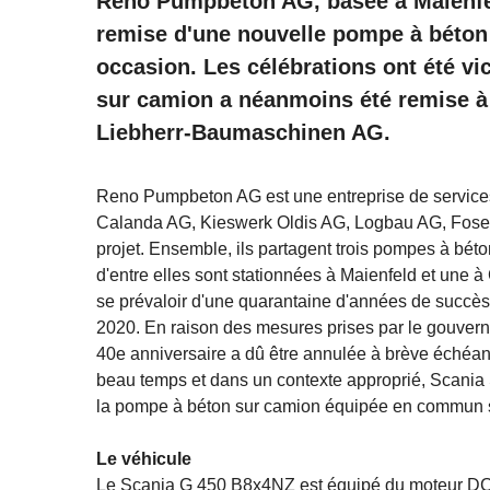
Reno Pumpbeton AG, basée à Maienfel
remise d'une nouvelle pompe à béton 
occasion. Les célébrations ont été v
sur camion a néanmoins été remise 
Liebherr-Baumaschinen AG.
Reno Pumpbeton AG est une entreprise de services 
Calanda AG, Kieswerk Oldis AG, Logbau AG, Foser
projet. Ensemble, ils partagent trois pompes à bé
d'entre elles sont stationnées à Maienfeld et une
se prévaloir d'une quarantaine d'années de succès.
2020. En raison des mesures prises par le gouvern
40e anniversaire a dû être annulée à brève échéanc
beau temps et dans un contexte approprié, Scania
la pompe à béton sur camion équipée en commun su
Le véhicule
Le Scania G 450 B8x4NZ est équipé du moteur DC13