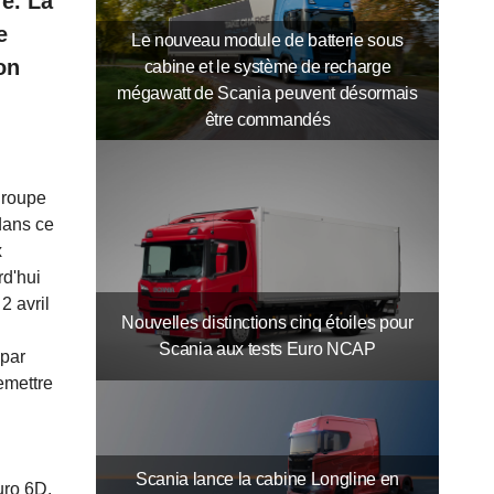
e. La
e
Le nouveau module de batterie sous
on
cabine et le système de recharge
mégawatt de Scania peuvent désormais
être commandés
groupe
dans ce
x
rd'hui
2 avril
Nouvelles distinctions cinq étoiles pour
Scania aux tests Euro NCAP
 par
emettre
Scania lance la cabine Longline en
uro 6D.