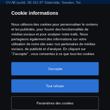
CV AB (publ), SE-151 87 Södertälje, Sweden, Tel:
+46-8-55 38 10 00, Fax: +46-8-55 38 10 37.
Cookie informations
Nous utilisons des cookies pour personnaliser le contenu
et les publicités, pour fournir des fonctionnalités de
médias sociaux et pour analyser notre trafic. Nous
partageons également des informations sur votre
utilisation de notre site avec nos partenaires de médias
sociaux, de publicité et d'analyse. En cliquant sur
"J'accepte" , vous consentez à ce que tous les cookies
soient utilisés et que les informations soient partagées.
Vous pouvez également gérer vos cookies en cliquant
sur "Paramètres des cookies" et en sélectionnant les
J'accepte
catégories que vous souhaitez accepter. Pour une
explication plus détaillée de la manière dont nous
utilisons les cookies, veuillez consulter notre section sur
Tout refuser
les cookies, que vous trouverez en cliquant sur le lien
situé sous ce texte.
Pour en savoir plus sur la
protection de votre vie privée
Paramètres des cookies