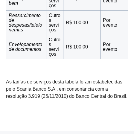
servi
evento
bem
ços
Ressarcimento
Outro
de
s
Por
R$ 100,00
despesas/telefo
servi
evento
nemas
ços
Outro
Envelopamento
s
Por
R$ 100,00
de documentos
servi
evento
ços
As tarifas de serviços desta tabela foram estabelecidas
pelo Scania Banco S.A., em consonância com a
resolução 3.919 (25/11/2010) do Banco Central do Brasil.