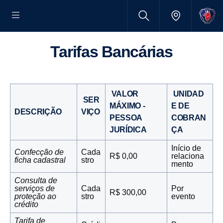
Tarifas Bancárias
VALOR
UNIDAD
SER
MÁXIMO -
E DE
DESCRIÇÃO
VIÇO
PESSOA
COBRAN
JURÍDICA
ÇA
Início de
Confecção de
Cada
R$ 0,00
relaciona
ficha cadastral
stro
mento
Consulta de
serviços de
Cada
Por
R$ 300,00
proteção ao
stro
evento
crédito
Tarifa de