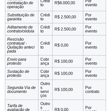
Crédi
Por
contratação de
R$6.000,00
to
evento
operação
Substituição de
Crédi
Por
R$ 2.500,00
garantia
to
evento
Aditamento de
Crédi
Por
R$ 2.500,00
contrato/cédula
to
evento
Rescisão
contratual -
Crédi
Por
R$ 0,00
Quitação anteci
to
evento
pada
Envio para
Cobr
Por
R$ 100,00
protesto
ança
evento
Sustação de
Cobr
Por
R$ 100,00
protesto
ança
evento
Outro
Segunda Via de
s
Por
R$ 100,00
documento
servi
contrato
ços
Outro
Tarifa de
s
Por
avaliação de
R$ 0,00