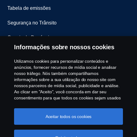
Tabela de emissões
Segurança no Trânsito
Canais de Denúncia
Informações sobre nossos cookies
Programa de Rotulagem Veicular
Utilizamos cookies para personalizar conteúdos e
Política de Cookies
anúncios, fornecer recursos de mídia social e analisar
nosso tráfego. Nós também compartilhamos
informações sobre a sua utilização do nosso site com
Configurações de cookies
nossos parceiros de mídia social, publicidade e análise.
Ao clicar em "Aceito", você concorda em dar seu
consentimento para que todos os cookies sejam usados
e as informações sejam compartilhadas. Você pode
gerenciar a utilização dos cookies clicando em
"Configurações de cookies" e selecionando as
Aceitar todos os cookies
categorias de cookies que aceita serem utilizados. Para
uma explicação mais detalhada de como usamos os
© Copyright Scania 2025 All rights reserved. Scania
cookies, clique na nossa sessão de cookies, que pode