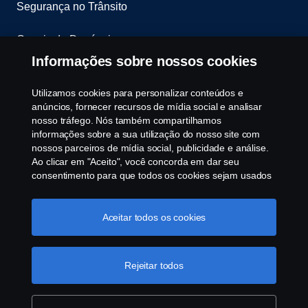
Segurança no Trânsito
Canais de Denúncia
Informações sobre nossos cookies
Programa de Rotulagem Veicular
Utilizamos cookies para personalizar conteúdos e
Política de Cookies
anúncios, fornecer recursos de mídia social e analisar
nosso tráfego. Nós também compartilhamos
informações sobre a sua utilização do nosso site com
Configurações de cookies
nossos parceiros de mídia social, publicidade e análise.
Ao clicar em "Aceito", você concorda em dar seu
consentimento para que todos os cookies sejam usados
e as informações sejam compartilhadas. Você pode
gerenciar a utilização dos cookies clicando em
"Configurações de cookies" e selecionando as
Aceitar todos os cookies
categorias de cookies que aceita serem utilizados. Para
uma explicação mais detalhada de como usamos os
© Copyright Scania 2025 All rights reserved. Scania
cookies, clique na nossa sessão de cookies, que pode
Rejeitar todos
Brasil, Av. José Odorizzi, 151 - Vila Euro, São
ser encontrada clicando no link abaixo deste texto ou em
Bernardo do Campo. SP. Tel: +55 11 4090-2960.
“declaração de privacidade".
Mais informações sobre a
CNPJ 59.104.901/0001-76
sua privacidade