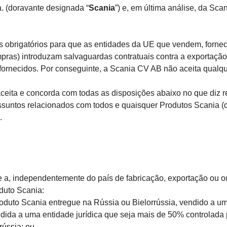
a. (doravante designada “
Scania
”) e, em última análise, da Sc
rigatórios para que as entidades da UE que vendem, fornec
pras) introduzam salvaguardas contratuais contra a exportaçã
os fornecidos. Por conseguinte, a Scania CV AB não aceita qua
ta e concorda com todas as disposições abaixo no que diz res
e assuntos relacionados com todos e quaisquer Produtos Scania 
.
 independentemente do país de fabricação, exportação ou ou
duto Scania:
duto Scania entregue na Rússia ou Bielorrússia, vendido a uma
ndida a uma entidade jurídica que seja mais de 50% controlada p
rússia; ou