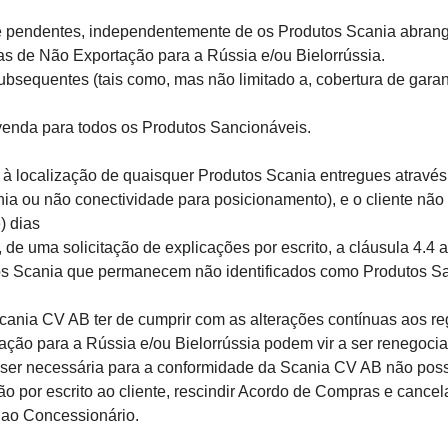
endentes, independentemente de os Produtos Scania abrangid
as de Não Exportação para a Rússia e/ou Bielorrússia.
equentes (tais como, mas não limitado a, cobertura de garant
enda para todos os Produtos Sancionáveis.
à localização de quaisquer Produtos Scania entregues através
ia ou não conectividade para posicionamento), e o cliente não t
e) dias
de uma solicitação de explicações por escrito, a cláusula 4.4 a
os Scania que permanecem não identificados como Produtos S
nia CV AB ter de cumprir com as alterações contínuas aos re
ção para a Rússia e/ou Bielorrússia podem vir a ser renegoci
 ser necessária para a conformidade da Scania CV AB não poss
ão por escrito ao cliente, rescindir Acordo de Compras e canc
 ao Concessionário.