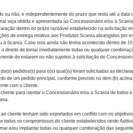
u não, e independentemente do prazo que resta até a data de
final seja obtida e apresentada ao Concessionário e/ou à Scani
laração dentro do prazo razoável estabelecido na solicitação en
ões de entrega relativa aos Produtos Scania abrangidos por ess
à Scania. Caso isso ainda não tenha acontecido dentro de 15 (q
o o direito de tomar imediatamente todas ou qualquer combinaç
te de estarem ou não sujeitos à solicitação do Concessionár
o(s) pedidos(s) para o(s) qual(is) foram solicitadas as declaraç
de um pedido principal, conforme previsto no item (b) acima
nte com o cliente.
ente para isentar o Concessionário e/ou a Scania de todos e 
ima.
cliente tenham sido exportados em conflito com os objetivos
de todos os compromissos do cliente estabelecidos neste Aditiv
 tomar e/ou implantar todas ou qualquer combinação das seguint