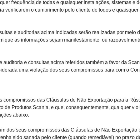
uer frequência de todas e quaisquer instalações, sistemas e 
nia verificarem o cumprimento pelo cliente de todos e quaisqu
tas e auditorias acima indicadas serão realizadas por meio d
m que as informações sejam manifestamente, ou razoavelmente 
uditoria e consultas acima referidos também a favor da Scan
nsiderada uma violação dos seus compromissos para com o Conc
compromissos das Cláusulas de Não Exportação para a Rússia
nto de Produtos Scania, e que, consequentemente, qualquer v
nções abaixo.
 dos seus compromissos das Cláusulas de Não Exportação par
tenha sido sanada pelo cliente (quando remediável) no prazo de