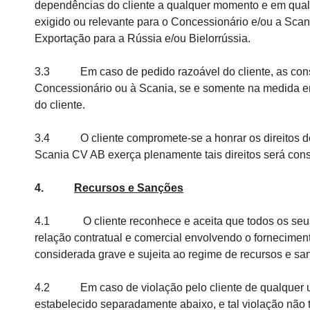
dependências do cliente a qualquer momento e em qualq
exigido ou relevante para o Concessionário e/ou a Sca
Exportação para a Rússia e/ou Bielorrússia.
3.3 Em caso de pedido razoável do cliente, as consul
Concessionário ou à Scania, se e somente na medida e
do cliente.
3.4 O cliente compromete-se a honrar os direitos de a
Scania CV AB exerça plenamente tais direitos será co
4.
Recursos e Sanções
4.1 O cliente reconhece e aceita que todos os seus 
relação contratual e comercial envolvendo o fornecime
considerada grave e sujeita ao regime de recursos e sa
4.2 Em caso de violação pelo cliente de qualquer um
estabelecido separadamente abaixo, e tal violação não 