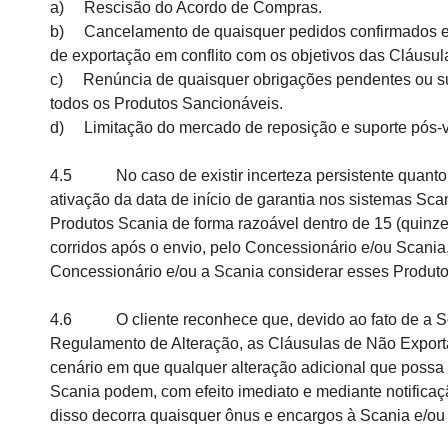
a) Rescisão do Acordo de Compras.
b) Cancelamento de quaisquer pedidos confirmados e p
de exportação em conflito com os objetivos das Cláusul
c) Renúncia de quaisquer obrigações pendentes ou subs
todos os Produtos Sancionáveis.
d) Limitação do mercado de reposição e suporte pós-v
4.5 No caso de existir incerteza persistente quanto 
ativação da data de início de garantia nos sistemas Scan
Produtos Scania de forma razoável dentro de 15 (quinz
corridos após o envio, pelo Concessionário e/ou Scania, 
Concessionário e/ou a Scania considerar esses Produt
4.6 O cliente reconhece que, devido ao fato de a Sca
Regulamento de Alteração, as Cláusulas de Não Exporta
cenário em que qualquer alteração adicional que possa
Scania podem, com efeito imediato e mediante notificaç
disso decorra quaisquer ônus e encargos à Scania e/ou