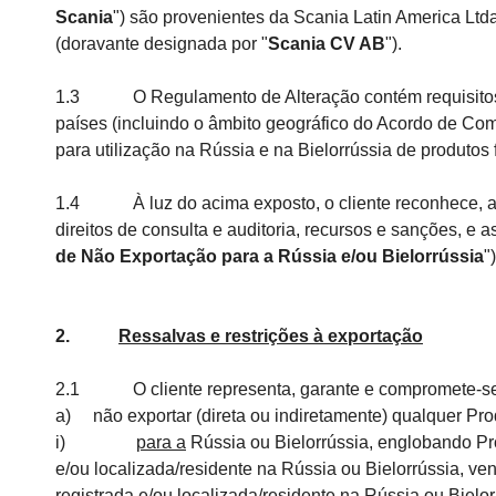
Scania
") são provenientes da Scania Latin America Ltd
(doravante designada por "
Scania CV AB
").
1.3 O Regulamento de Alteração contém requisitos ob
países (incluindo o âmbito geográfico do Acordo de Com
para utilização na Rússia e na Bielorrússia de produt
1.4 À luz do acima exposto, o cliente reconhece, acei
direitos de consulta e auditoria, recursos e sanções, 
de Não Exportação para a Rússia e/ou Bielorrússia
")
2.
Ressalvas e restrições à exportação
2.1 O cliente representa, garante e compromete-se a,
a) não exportar (direta ou indiretamente) qualquer Pro
i)
para a
Rússia ou Bielorrússia, englobando Pro
e/ou localizada/residente na Rússia ou Bielorrússia, ve
registrada e/ou localizada/residente na Rússia ou Bielor