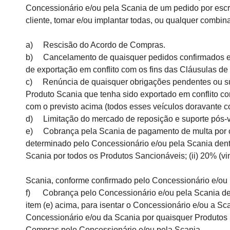
Concessionário e/ou pela Scania de um pedido por escri
cliente, tomar e/ou implantar todas, ou qualquer combi
a) Rescisão do Acordo de Compras.
b) Cancelamento de quaisquer pedidos confirmados e p
de exportação em conflito com os fins das Cláusulas de
c) Renúncia de quaisquer obrigações pendentes ou subs
Produto Scania que tenha sido exportado em conflito c
com o previsto acima (todos esses veículos doravante c
d) Limitação do mercado de reposição e suporte pós-v
e) Cobrança pela Scania de pagamento de multa por cad
determinado pelo Concessionário e/ou pela Scania dentr
Scania por todos os Produtos Sancionáveis; (ii) 20% (vi
Scania, conforme confirmado pelo Concessionário e/ou p
f) Cobrança pelo Concessionário e/ou pela Scania de 
item (e) acima, para isentar
o Concessionário e/ou a Sca
Concessionário e/ou da Scania por quaisquer Produtos Sa
Compras pelo Concessionário e/ou pela Scania.