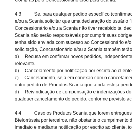
4.3 Se, para qualquer pedido específico (confirmado o
e/ou a Scania solicitar que uma declaração do usuário 
Concessionário e/ou a Scania não tiver recebido tal dec
Scania não serão responsáveis por cumprir suas obrigaç
tenha sido enviada com sucesso ao Concessionário e/ou 
solicitação, Concessionário e/ou a Scania também terã
a) Recusa em confirmar novos pedidos, independentemen
relevante.
b) Cancelamento por notificação por escrito ao cliente d
c) Cancelamento, seja em conexão com o cancelamento 
outro pedido de Produtos Scania que ainda esteja pende
d) Reivindicação de compensação e indenizações do cli
qualquer cancelamento de pedido, conforme previsto ac
4.4 Caso os Produtos Scania que forem entregues ao 
Bielorrússia por terceiros, não obstante o cumprimento 
imediato e mediante notificação por escrito ao cliente,