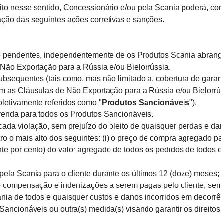
to nesse sentido, Concessionário e/ou pela Scania poderá, com 
nação das seguintes ações corretivas e sanções.
endentes, independentemente de os Produtos Scania abrangido
 Não Exportação para a Rússia e/ou Bielorrússia.
equentes (tais como, mas não limitado a, cobertura de garant
om as Cláusulas de Não Exportação para a Rússia e/ou Bielorr
oletivamente referidos como "
Produtos Sancionáveis
").
enda para todos os Produtos Sancionáveis.
a violação, sem prejuízo do pleito de quaisquer perdas e dan
o o mais alto dos seguintes: (i) o preço de compra agregado p
nte por cento) do valor agregado de todos os pedidos de todos
ela Scania para o cliente durante os últimos 12 (doze) meses; 
compensação e indenizações a serem pagas pelo cliente, sem 
nia de todos e quaisquer custos e danos incorridos em decorrên
ncionáveis ou outra(s) medida(s) visando garantir os direitos 