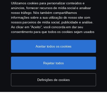
Utilizamos cookies para personalizar conteúdos e
Política de Cookies
anúncios, fornecer recursos de mídia social e analisar
nosso tráfego. Nós também compartilhamos
informações sobre a sua utilização do nosso site com
Configurações de cookies
nossos parceiros de mídia social, publicidade e análise.
Ao clicar em "Aceito", você concorda em dar seu
consentimento para que todos os cookies sejam usados
e as informações sejam compartilhadas. Você pode
gerenciar a utilização dos cookies clicando em
"Configurações de cookies" e selecionando as
Aceitar todos os cookies
categorias de cookies que aceita serem utilizados. Para
uma explicação mais detalhada de como usamos os
© Copyright Scania 2025 All rights reserved. Scania
cookies, clique na nossa sessão de cookies, que pode
Rejeitar todos
Brasil, Av. José Odorizzi, 151 - Vila Euro, São
ser encontrada clicando no link abaixo deste texto ou em
Bernardo do Campo. SP. Tel: +55 11 4090-2960.
“declaração de privacidade".
Mais informações sobre a
CNPJ 59.104.901/0001-76
sua privacidade
Definições de cookies