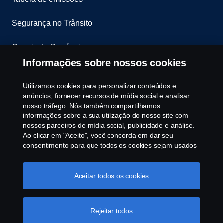
Segurança no Trânsito
Canais de Denúncia
Informações sobre nossos cookies
Programa de Rotulagem Veicular
Utilizamos cookies para personalizar conteúdos e
Política de Cookies
anúncios, fornecer recursos de mídia social e analisar
nosso tráfego. Nós também compartilhamos
informações sobre a sua utilização do nosso site com
Configurações de cookies
nossos parceiros de mídia social, publicidade e análise.
Ao clicar em "Aceito", você concorda em dar seu
consentimento para que todos os cookies sejam usados
e as informações sejam compartilhadas. Você pode
gerenciar a utilização dos cookies clicando em
"Configurações de cookies" e selecionando as
Aceitar todos os cookies
categorias de cookies que aceita serem utilizados. Para
uma explicação mais detalhada de como usamos os
© Copyright Scania 2025 All rights reserved. Scania
cookies, clique na nossa sessão de cookies, que pode
Rejeitar todos
Brasil, Av. José Odorizzi, 151 - Vila Euro, São
ser encontrada clicando no link abaixo deste texto ou em
Bernardo do Campo. SP. Tel: +55 11 4090-2960.