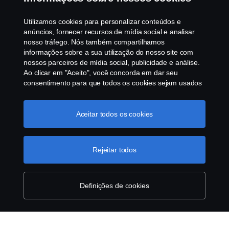
Programa de Rotulagem Veicular
Utilizamos cookies para personalizar conteúdos e
Política de Cookies
anúncios, fornecer recursos de mídia social e analisar
nosso tráfego. Nós também compartilhamos
informações sobre a sua utilização do nosso site com
Configurações de cookies
nossos parceiros de mídia social, publicidade e análise.
Ao clicar em "Aceito", você concorda em dar seu
consentimento para que todos os cookies sejam usados
e as informações sejam compartilhadas. Você pode
gerenciar a utilização dos cookies clicando em
"Configurações de cookies" e selecionando as
Aceitar todos os cookies
categorias de cookies que aceita serem utilizados. Para
uma explicação mais detalhada de como usamos os
© Copyright Scania 2025 All rights reserved. Scania
cookies, clique na nossa sessão de cookies, que pode
Rejeitar todos
Brasil, Av. José Odorizzi, 151 - Vila Euro, São
ser encontrada clicando no link abaixo deste texto ou em
Bernardo do Campo. SP. Tel: +55 11 4090-2960.
“declaração de privacidade".
Mais informações sobre a
CNPJ 59.104.901/0001-76
sua privacidade
Definições de cookies