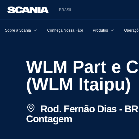
BRASIL
Sobre a Scania
Conheça Nossa Fábrica
Produtos
Operaçõe
WLM Part e Com de Máq e Veículos S.A.
(WLM Itaipu)
Rod. Fernão Dias - BR 
Contagem