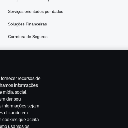
Serviços orientados por dados
Soluções Financeiras
Corretora de Seguros
 fornecer recursos de
ilhamos informações
e mídia social,
 de emissões
Segurança no Trânsito
Canais de Denúncia
Pro
 em dar seu
s informações sejam
es clicando em
e cookies que aceita
 como usamos os