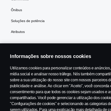
Ônibus
Soluções de potência
Atributos
Informações sobre nossos cookies
Scania in Your Region:
Brasil
Utilizamos cookies para personalizar conteúdos e anúncios,
mídia social e analisar nosso tráfego. Nós também compart
sobre a sua utilização do nosso site com nossos parceiros d
Aviso Legal
Declaração de Privacidade
Contato
Tabela
publicidade e análise. Ao clicar em "Aceito", você concorda
consentimento para que todos os cookies sejam usados e a
compartilhadas. Você pode gerenciar a utilização dos cooki
Configurações de cookies
"Configurações de cookies" e selecionando as categorias d
serem utilizados. Para uma explicação mais detalhada de