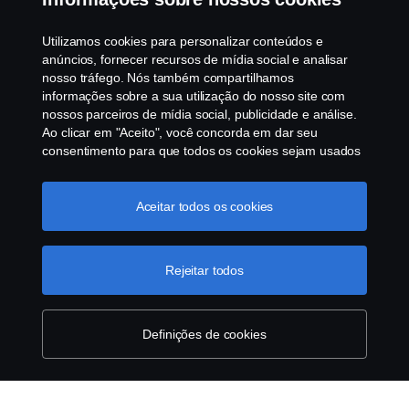
Programa de Rotulagem Veicular
Utilizamos cookies para personalizar conteúdos e
Política de Cookies
anúncios, fornecer recursos de mídia social e analisar
nosso tráfego. Nós também compartilhamos
informações sobre a sua utilização do nosso site com
Configurações de cookies
nossos parceiros de mídia social, publicidade e análise.
Ao clicar em "Aceito", você concorda em dar seu
consentimento para que todos os cookies sejam usados
e as informações sejam compartilhadas. Você pode
gerenciar a utilização dos cookies clicando em
"Configurações de cookies" e selecionando as
Aceitar todos os cookies
categorias de cookies que aceita serem utilizados. Para
uma explicação mais detalhada de como usamos os
© Copyright Scania 2025 All rights reserved. Scania
cookies, clique na nossa sessão de cookies, que pode
Rejeitar todos
Brasil, Av. José Odorizzi, 151 - Vila Euro, São
ser encontrada clicando no link abaixo deste texto ou em
Bernardo do Campo. SP. Tel: +55 11 4090-2960.
“declaração de privacidade".
Mais informações sobre a
CNPJ 59.104.901/0001-76
sua privacidade
Definições de cookies