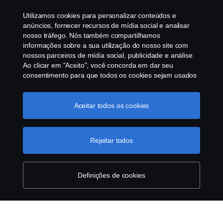
Programa de Rotulagem Veicular
Utilizamos cookies para personalizar conteúdos e
Política de Cookies
anúncios, fornecer recursos de mídia social e analisar
nosso tráfego. Nós também compartilhamos
informações sobre a sua utilização do nosso site com
Configurações de cookies
nossos parceiros de mídia social, publicidade e análise.
Ao clicar em "Aceito", você concorda em dar seu
consentimento para que todos os cookies sejam usados
e as informações sejam compartilhadas. Você pode
gerenciar a utilização dos cookies clicando em
"Configurações de cookies" e selecionando as
Aceitar todos os cookies
categorias de cookies que aceita serem utilizados. Para
uma explicação mais detalhada de como usamos os
© Copyright Scania 2025 All rights reserved. Scania
cookies, clique na nossa sessão de cookies, que pode
Rejeitar todos
Brasil, Av. José Odorizzi, 151 - Vila Euro, São
ser encontrada clicando no link abaixo deste texto ou em
Bernardo do Campo. SP. Tel: +55 11 4090-2960.
“declaração de privacidade".
Mais informações sobre a
CNPJ 59.104.901/0001-76
sua privacidade
Definições de cookies