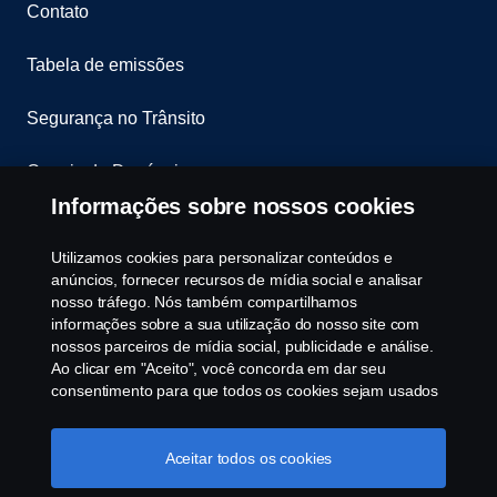
Contato
Tabela de emissões
Segurança no Trânsito
Canais de Denúncia
Informações sobre nossos cookies
Programa de Rotulagem Veicular
Utilizamos cookies para personalizar conteúdos e
Política de Cookies
anúncios, fornecer recursos de mídia social e analisar
nosso tráfego. Nós também compartilhamos
informações sobre a sua utilização do nosso site com
Configurações de cookies
nossos parceiros de mídia social, publicidade e análise.
Ao clicar em "Aceito", você concorda em dar seu
consentimento para que todos os cookies sejam usados
e as informações sejam compartilhadas. Você pode
gerenciar a utilização dos cookies clicando em
"Configurações de cookies" e selecionando as
Aceitar todos os cookies
categorias de cookies que aceita serem utilizados. Para