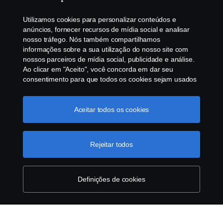
Programa de Rotulagem Veicular
Utilizamos cookies para personalizar conteúdos e
Política de Cookies
anúncios, fornecer recursos de mídia social e analisar
nosso tráfego. Nós também compartilhamos
informações sobre a sua utilização do nosso site com
Configurações de cookies
nossos parceiros de mídia social, publicidade e análise.
Ao clicar em "Aceito", você concorda em dar seu
consentimento para que todos os cookies sejam usados
e as informações sejam compartilhadas. Você pode
gerenciar a utilização dos cookies clicando em
"Configurações de cookies" e selecionando as
Aceitar todos os cookies
categorias de cookies que aceita serem utilizados. Para
uma explicação mais detalhada de como usamos os
© Copyright Scania 2025 All rights reserved. Scania
cookies, clique na nossa sessão de cookies, que pode
Rejeitar todos
Brasil, Av. José Odorizzi, 151 - Vila Euro, São
ser encontrada clicando no link abaixo deste texto ou em
Bernardo do Campo. SP. Tel: +55 11 4090-2960.
“declaração de privacidade".
Mais informações sobre a
CNPJ 59.104.901/0001-76
sua privacidade
Definições de cookies