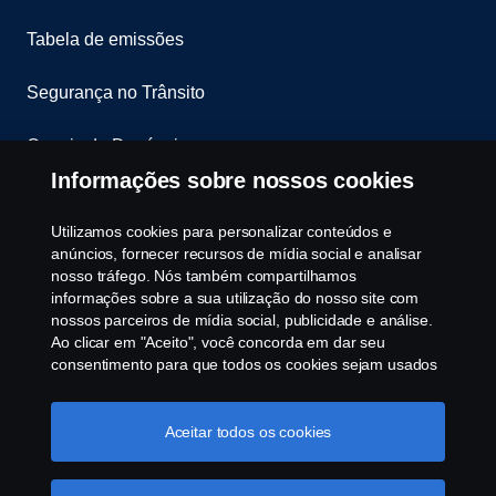
Tabela de emissões
Segurança no Trânsito
Canais de Denúncia
Informações sobre nossos cookies
Programa de Rotulagem Veicular
Utilizamos cookies para personalizar conteúdos e
Política de Cookies
anúncios, fornecer recursos de mídia social e analisar
nosso tráfego. Nós também compartilhamos
informações sobre a sua utilização do nosso site com
Configurações de cookies
nossos parceiros de mídia social, publicidade e análise.
Ao clicar em "Aceito", você concorda em dar seu
consentimento para que todos os cookies sejam usados
e as informações sejam compartilhadas. Você pode
gerenciar a utilização dos cookies clicando em
"Configurações de cookies" e selecionando as
Aceitar todos os cookies
categorias de cookies que aceita serem utilizados. Para
uma explicação mais detalhada de como usamos os
© Copyright Scania 2025 All rights reserved. Scania