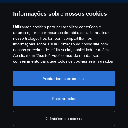
Canais de Denúncia
Informações sobre nossos cookies
Programa de Rotulagem Veicular
Utilizamos cookies para personalizar conteúdos e
Política de Cookies
anúncios, fornecer recursos de mídia social e analisar
nosso tráfego. Nós também compartilhamos
informações sobre a sua utilização do nosso site com
Configurações de cookies
nossos parceiros de mídia social, publicidade e análise.
Ao clicar em "Aceito", você concorda em dar seu
consentimento para que todos os cookies sejam usados
e as informações sejam compartilhadas. Você pode
gerenciar a utilização dos cookies clicando em
"Configurações de cookies" e selecionando as
Aceitar todos os cookies
categorias de cookies que aceita serem utilizados. Para
uma explicação mais detalhada de como usamos os
© Copyright Scania 2025 All rights reserved. Scania
cookies, clique na nossa sessão de cookies, que pode
Rejeitar todos
Brasil, Av. José Odorizzi, 151 - Vila Euro, São
ser encontrada clicando no link abaixo deste texto ou em
Bernardo do Campo. SP. Tel: +55 11 4090-2960.
“declaração de privacidade".
Mais informações sobre a
CNPJ 59.104.901/0001-76
sua privacidade
Definições de cookies