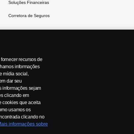
Soluções Financeiras
Corretora de Seguros
 fornecer recursos de
ilhamos informações
e mídia social,
 de emissões
Segurança no Trânsito
Canais de Denúncia
Pro
 em dar seu
s informações sejam
es clicando em
e cookies que aceita
 como usamos os
encontrada clicando no
ais informações sobre