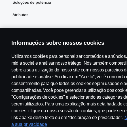
Soluções de potência
Atributos
Informações sobre nossos cookies
Scania in Your Region:
Brasil
Utilizamos cookies para personalizar conteúdos e anúncios,
mídia social e analisar nosso tráfego. Nós também compart
sobre a sua utilização do nosso site com nossos parceiros d
Aviso Legal
Declaração de Privacidade
Contato
Tabela
publicidade e análise. Ao clicar em "Aceito", você concorda
consentimento para que todos os cookies sejam usados e a
compartilhadas. Você pode gerenciar a utilização dos cooki
Configurações de cookies
"Configurações de cookies" e selecionando as categorias d
serem utilizados. Para uma explicação mais detalhada de
cookies, clique na nossa sessão de cookies, que pode ser 
link abaixo deste texto ou em “declaração de privacidade".
M
a sua privacidade