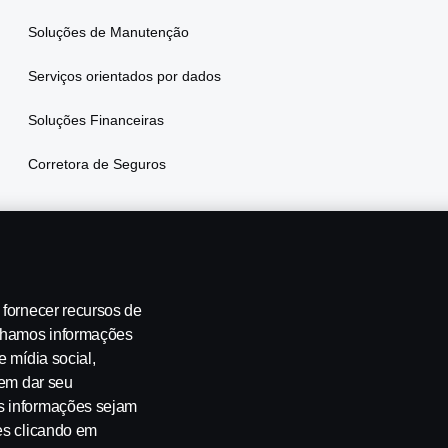
Soluções de Manutenção
Serviços orientados por dados
Soluções Financeiras
Corretora de Seguros
 fornecer recursos de
ilhamos informações
e mídia social,
 de emissões
Segurança no Trânsito
Canais de Denúncia
Pro
 em dar seu
s informações sejam
es clicando em