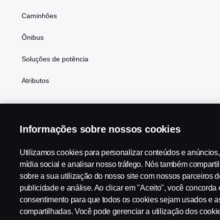
Caminhões
Ônibus
Soluções de potência
Atributos
Informações sobre nossos cookies
Scania in Your Region:
Brasil
Utilizamos cookies para personalizar conteúdos e anúncios,
mídia social e analisar nosso tráfego. Nós também compart
sobre a sua utilização do nosso site com nossos parceiros d
Aviso Legal
Declaração de Privacidade
Contato
Tabela
publicidade e análise. Ao clicar em "Aceito", você concorda
consentimento para que todos os cookies sejam usados e a
compartilhadas. Você pode gerenciar a utilização dos cooki
Configurações de cookies