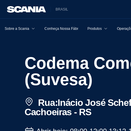
BRASIL
Sobre a Scania
Conheça Nossa Fábrica
Produtos
Operaçõe
Codema Comercial e Importadora Ltda.
(Suvesa)
Rua:Inácio José Scheff
Cachoeiras - RS