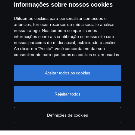
Informações sobre nossos cookies
Programa de Rotulagem Veicular
Utilizamos cookies para personalizar conteúdos e
Política de Cookies
anúncios, fornecer recursos de mídia social e analisar
nosso tráfego. Nós também compartilhamos
informações sobre a sua utilização do nosso site com
Configurações de cookies
nossos parceiros de mídia social, publicidade e análise.
Ao clicar em "Aceito", você concorda em dar seu
consentimento para que todos os cookies sejam usados
e as informações sejam compartilhadas. Você pode
gerenciar a utilização dos cookies clicando em
"Configurações de cookies" e selecionando as
Aceitar todos os cookies
categorias de cookies que aceita serem utilizados. Para
uma explicação mais detalhada de como usamos os
© Copyright Scania 2025 All rights reserved. Scania
cookies, clique na nossa sessão de cookies, que pode
Rejeitar todos
Brasil, Av. José Odorizzi, 151 - Vila Euro, São
ser encontrada clicando no link abaixo deste texto ou em
Bernardo do Campo. SP. Tel: +55 11 4090-2960.
“declaração de privacidade".
Mais informações sobre a
CNPJ 59.104.901/0001-76
sua privacidade
Definições de cookies