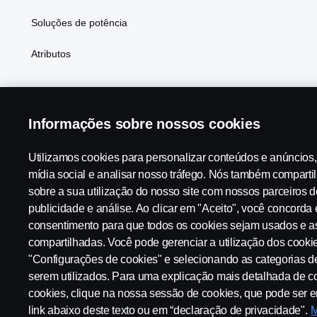
Soluções de potência
Atributos
Informações sobre nossos cookies
Scania in Your Region:
Brasil
Utilizamos cookies para personalizar conteúdos e anúncios,
mídia social e analisar nosso tráfego. Nós também compart
sobre a sua utilização do nosso site com nossos parceiros d
Aviso Legal
Declaração de Privacidade
Contato
Tabela
publicidade e análise. Ao clicar em "Aceito", você concorda
consentimento para que todos os cookies sejam usados e a
compartilhadas. Você pode gerenciar a utilização dos cooki
Configurações de cookies
"Configurações de cookies" e selecionando as categorias d
serem utilizados. Para uma explicação mais detalhada de
cookies, clique na nossa sessão de cookies, que pode ser 
link abaixo deste texto ou em “declaração de privacidade".
M