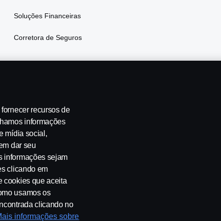
Soluções Financeiras
Corretora de Seguros
 fornecer recursos de
ilhamos informações
e mídia social,
 de emissões
Segurança no Trânsito
Canais de Denúncia
Pro
 em dar seu
s informações sejam
es clicando em
e cookies que aceita
 como usamos os
encontrada clicando no
ais informações sobre