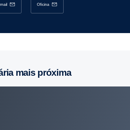
-mail
oficina
ária mais próxima