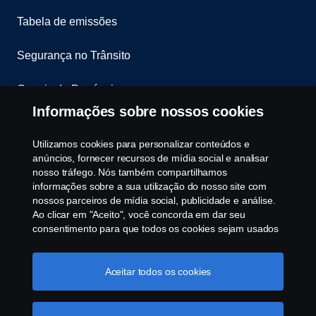
Tabela de emissões
Segurança no Trânsito
Canais de Denúncia
Informações sobre nossos cookies
Programa de Rotulagem Veicular
Utilizamos cookies para personalizar conteúdos e
Política de Cookies
anúncios, fornecer recursos de mídia social e analisar
nosso tráfego. Nós também compartilhamos
informações sobre a sua utilização do nosso site com
Configurações de cookies
nossos parceiros de mídia social, publicidade e análise.
Ao clicar em "Aceito", você concorda em dar seu
consentimento para que todos os cookies sejam usados
e as informações sejam compartilhadas. Você pode
gerenciar a utilização dos cookies clicando em
"Configurações de cookies" e selecionando as
Aceitar todos os cookies
categorias de cookies que aceita serem utilizados. Para
uma explicação mais detalhada de como usamos os
© Copyright Scania 2025 All rights reserved. Scania
cookies, clique na nossa sessão de cookies, que pode